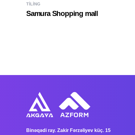
TILING
Samura Shopping mall
Binəqədi ray. Zakir Fərzəliyev küç. 15