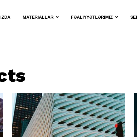
IZDA
MATERİALLAR
FƏALİYYƏTLƏRİMİZ
SE
cts