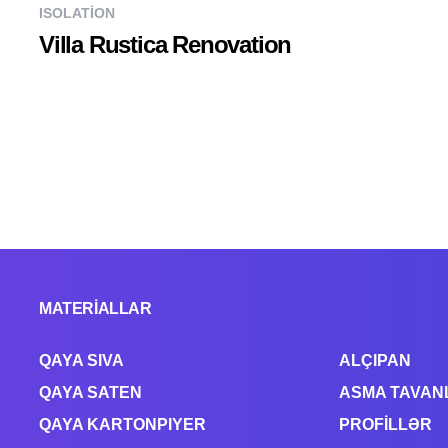
ISOLATION
Villa Rustica Renovation
MATERİALLAR
QAYA SIVA
ALÇIPAN
QAYA SATEN
ASMA TAVAN
QAYA KARTONPIYER
PROFİLLƏR